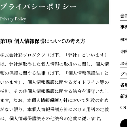
プライバシーポリシー
会
Privacy Policy
事
樹
第1項 個人情報保護についての考え方
寺
株式会社彩プロダクツ（以下、「弊社」といいます）
お
は、弊社が取得した個⼈情報の取扱いに関し、個⼈情
報の保護に関する法律（以下、「個⼈情報保護法」と
プ
いいます）、個⼈情報保護に関するガイドライン等の
各
指針、その他個⼈情報保護に関する法令を遵守いたし
新
ます。なお、本個⼈情報保護⽅針において別段の定め
C
がない限り、本個⼈情報保護⽅針における⽤語の定義
は、個⼈情報保護法その他法令の定義に従います。